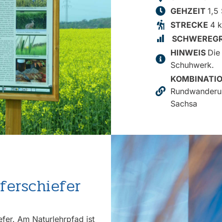
GEHZEIT
1,5
STRECKE
4 
SCHWEREG
HINWEIS
Die
Schuhwerk.
KOMBINATI
Rundwanderun
Sachsa
ferschiefer
efer. Am Naturlehrpfad ist