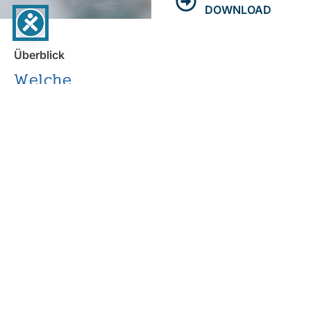
DOWNLOAD
Überblick
Welche
Lebensmittel
eigenen sich
Empfohlene Artikel:
Nudeln, Reis
Lebensmittel mit
langer Haltbarkeit
und fester
Verpackung
Konserven
Nicht empfohlende
Artikel: