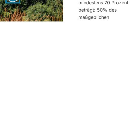
mindestens 70 Prozent
beträgt: 50% des
maßgeblichen
Gästebeitrages pro
Tag und pro Person
GÄSTEBEITRAGSS
2026-2028
Kosten
Gästebeitrag in
Steina,
Tettenborn und
Neuhof
Folgender Gästebeitrag (in
Euro pro Nacht und