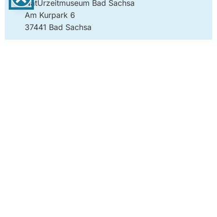
NatUrzeitmuseum Bad Sachsa
Am Kurpark 6
37441 Bad Sachsa
TELEFON
05523 474990
E-MAIL
info@bad-sachsa-urlaub.de