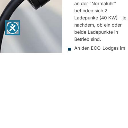
an der "Normaluhr"
befinden sich 2
Ladepunke (40 KW) - je
nachdem, ob ein oder
beide Ladepunkte in
Betrieb sind.
An den ECO-Lodges im
Borntal, Straße des 20.
Juli Nr. 1 gibt es vier
Ladepunkte mit 22KW
pro Säule
Wohnmobilstellplä
Seit 2025 gibt es auf dem
Schützenplatz im Ostertal